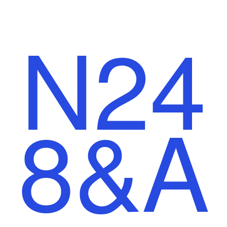
N24
8
&
A